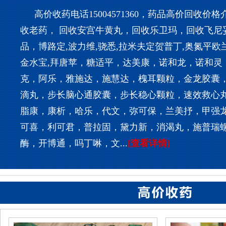
高价收药电话15004571360，药品高价回收价
收老药， 回收安宫牛黄丸，回收乐卫玛，回收飞尼
品，博路定,波力维,骁悉,拉米夫定贺普丁,奥氮平欧兰
金水宝,拜唐苹，糖适平，达美康，诺和龙，诺和灵
克，阿乐，雅施达，施慧达，槐耳颗粒，金龙胶囊
滴丸，步长脑心通胶囊，步长稳心颗粒，速效救心
脂康，康析，哈乐，代文，弥可保，兰美抒，甲强
可喜，利可君，普拉固，黛力新，消渴丸，施普瑞
酶，开博通，吗丁啉，文...
[查看详情]